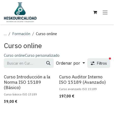
Ir al contenido
...
Formación
Curso online
Curso online
Curso online
Curso personalizado
fi
Ordenar por
Filtros
Venta
Venta
Curso Introducción a la
Curso Auditor Interno
Norma ISO 15189
ISO 15189 (Avanzado)
(Básico)
Curso avanzado ISO 15189
Curso básico ISO 15189
197,00
€
39,00
€