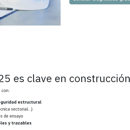
25 es clave en construcció
 con:
eguridad estructural
cnica sectorial…)
es de ensayo
bles y trazables