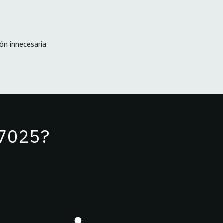
l
ón innecesaria
17025?