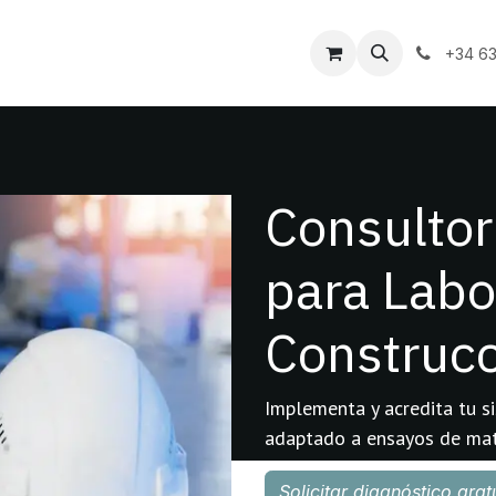
log
Tienda
Sobre nosotros
Citas
+34 6
Consulto
para Labo
Construc
Implementa y acredita tu s
adaptado a ensayos de mate
Solicitar diagnóstico grat