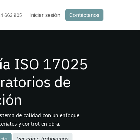
Iniciar sesión
Contáctanos
34 663 805
ría ISO 17025
ratorios de
ción
istema de calidad con un enfoque
riales y control en obra.
uito
Ver cómo trabajamos